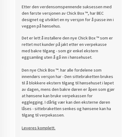
Etter den verdensomspennende suksessen med
den første versjonen av Chick Box ™, har BEC
designet og utviklet en ny versjon for å passe inn i
veggen på hønsehus.
Det er lett å installere den nye Chick Box ™ som er
rettet mot kunder på jakt etter en verpekasse
med bakre tilgang - som gir enkel ekstern
eggsamling uten å gå inn i hønsehuset.
Den nye Chick Box ™. har alle fordelene som
innendørs versjon har - Den sittebraketten brukes
til å blokkere ekstern tilgang til hønsehuset i løpet
av dagen, mens den bakre døren er åpen som gjør
at hønsene kan bruke verpekassen for
egglegging. I dårlig vær kan den eksterne døren
låses - sittebraketten senkes og hønsene kan ha
tilgang til verpekassen.
Leveres komplett.