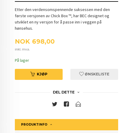
Etter den verdensomspennende suksessen med den
første versjonen av Chick Box ™, har BEC designet og
utviklet en ny versjon for å passe inn i veggen på
hønsehus.
Pris
NOK
698,00
inkl. mva.
På lager
KJØP
ØNSKELISTE
DEL DETTE
PRODUKTINFO