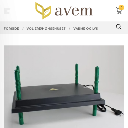
Gå
0
til
innholdet
FORSIDE
VOLIERE/HØNSEHUSET
VARME OG LYS