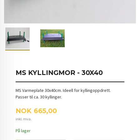
MS KYLLINGMOR - 30X40
MS Varmeplate 30x40cm. Ideell for kyllingoppdrett.
Passer til ca. 30 kyllinger.
Pris
NOK
665,00
inkl. mva.
På lager