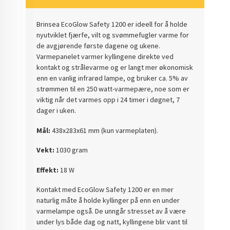
Brinsea EcoGlow Safety 1200 er ideell for å holde
nyutviklet fjærfe, vilt og svømmefugler varme for
de avgjørende første dagene og ukene.
Varmepanelet varmer kyllingene direkte ved
kontakt og strålevarme og er langt mer økonomisk
enn en vanlig infrarød lampe, og bruker ca. 5% av
strømmen til en 250 watt-varmepære, noe som er
viktig når det varmes opp i 24 timer i døgnet, 7
dager i uken.
Mål:
438x283x61 mm (kun varmeplaten).
Vekt:
1030 gram
Effekt:
18 W
Kontakt med EcoGlow Safety 1200 er en mer
naturlig måte å holde kyllinger på enn en under
varmelampe også. De unngår stresset av å være
under lys både dag og natt, kyllingene blir vant til