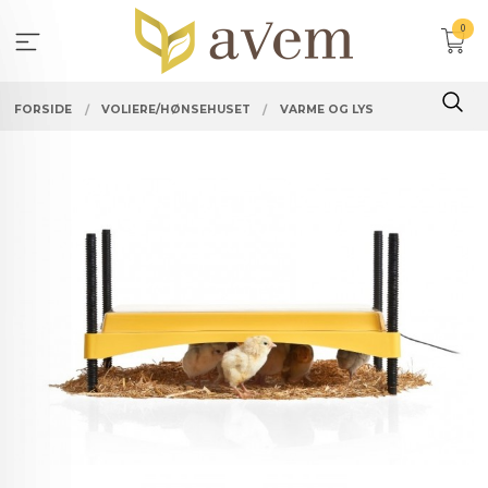
Gå
0
til
innholdet
FORSIDE
VOLIERE/HØNSEHUSET
VARME OG LYS