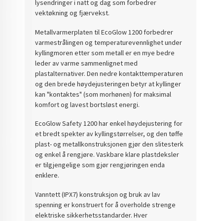
lysendringer i natt og dag som forbedrer
vektøkning og fjærvekst.
Metallvarmerplaten til EcoGlow 1200 forbedrer
varmestrålingen og temperaturevennlighet under
kyllingmoren etter som metall er en mye bedre
leder av varme sammenlignet med
plastalternativer. Den nedre kontakttemperaturen
og den brede høydejusteringen betyr at kyllinger
kan "kontaktes" (som morhønen) for maksimal
komfort og lavest bortsløst energi.
EcoGlow Safety 1200 har enkel høydejustering for
et bredt spekter av kyllingstørrelser, og den tøffe
plast- og metallkonstruksjonen gjør den slitesterk
og enkel å rengjøre. Vaskbare klare plastdeksler
er tilgjengelige som gjør rengjøringen enda
enklere.
Vanntett (IPX7) konstruksjon og bruk av lav
spenning er konstruert for å overholde strenge
elektriske sikkerhetsstandarder. Hver