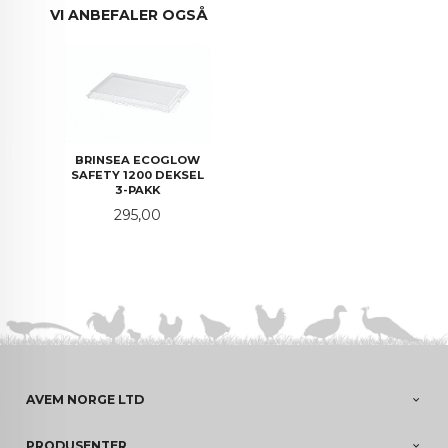
VI ANBEFALER OGSÅ
BRINSEA ECOGLOW
SAFETY 1200 DEKSEL
3-PAKK
Pris
295,00
AVEM NORGE LTD
PRODUSENTER