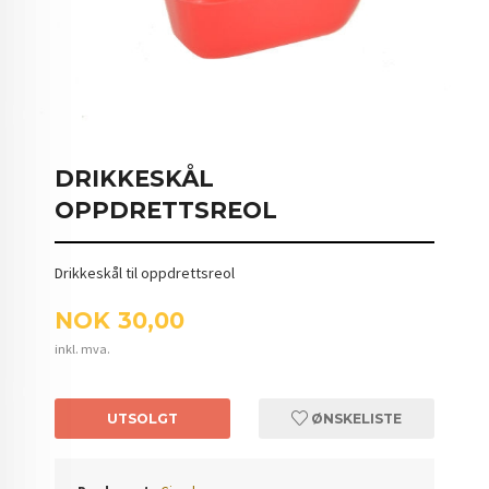
DRIKKESKÅL
OPPDRETTSREOL
Drikkeskål til oppdrettsreol
Pris
NOK
30,00
inkl. mva.
UTSOLGT
ØNSKELISTE