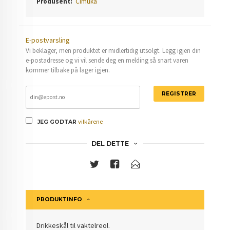
Produsent:
Cimuka
E-postvarsling
Vi beklager, men produktet er midlertidig utsolgt. Legg igjen din
e-postadresse og vi vil sende deg en melding så snart varen
kommer tilbake på lager igjen.
REGISTRER
vilkårene
JEG GODTAR
DEL DETTE
PRODUKTINFO
Drikkeskål til vaktelreol.