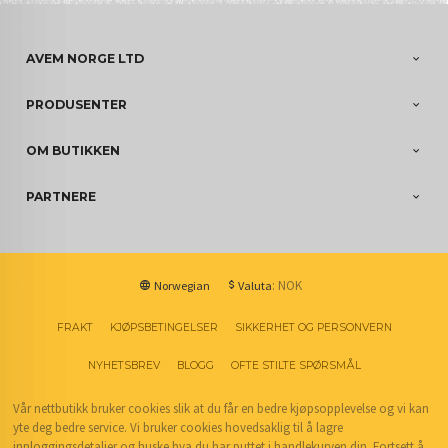
AVEM NORGE LTD
PRODUSENTER
OM BUTIKKEN
PARTNERE
: NOK
Norwegian
Valuta
FRAKT
KJØPSBETINGELSER
SIKKERHET OG PERSONVERN
NYHETSBREV
BLOGG
OFTE STILTE SPØRSMÅL
Vår nettbutikk bruker cookies slik at du får en bedre kjøpsopplevelse og vi kan
yte deg bedre service. Vi bruker cookies hovedsaklig til å lagre
innloggingsdetaljer og huske hva du har puttet i handlekurven din. Fortsett å