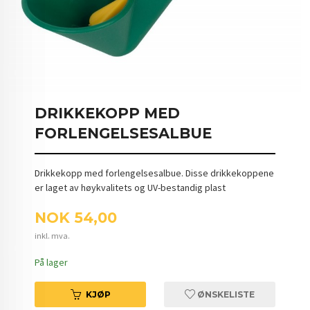
DRIKKEKOPP MED
FORLENGELSESALBUE
Drikkekopp med forlengelsesalbue. Disse drikkekoppene
er laget av høykvalitets og UV-bestandig plast
Pris
NOK
54,00
inkl. mva.
På lager
KJØP
ØNSKELISTE