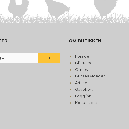
TER
OM BUTIKKEN
Forside
Bli kunde
Om oss
Brinsea videoer
Artikler
Gavekort
Logg inn
Kontakt oss