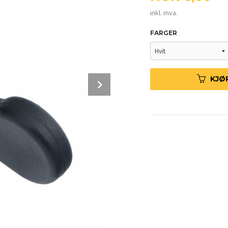
inkl. mva.
FARGER
Next
KJØ