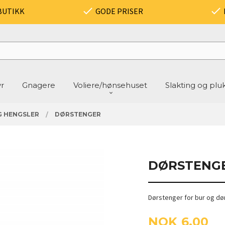
BUTIKK
GODE PRISER
yr
Gnagere
Voliere/hønsehuset
Slakting og plu
G HENGSLER
DØRSTENGER
DØRSTENG
Dørstenger for bur og dø
Pris
NOK
6,00