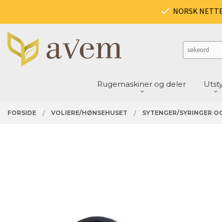
Gå
PRODUKTER
NORSK NETT
Lukk
til
innholdet
Rugemaskiner og deler
Utst
FORSIDE
VOLIERE/HØNSEHUSET
SYTENGER/SYRINGER O