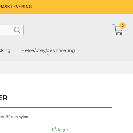
RASK LEVERING
0
kking
Helse/utøy/desinfisering
ER
rer. 50 mm nylon.
På lager