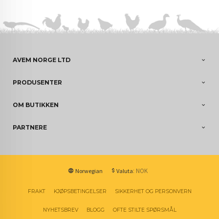
AVEM NORGE LTD
PRODUSENTER
OM BUTIKKEN
PARTNERE
: NOK
Norwegian
Valuta
FRAKT
KJØPSBETINGELSER
SIKKERHET OG PERSONVERN
NYHETSBREV
BLOGG
OFTE STILTE SPØRSMÅL