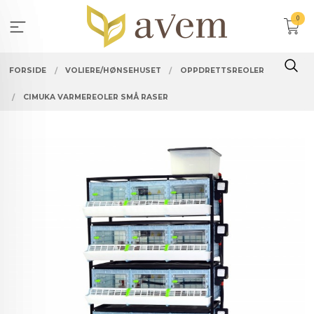
Gå
0
til
innholdet
FORSIDE
VOLIERE/HØNSEHUSET
OPPDRETTSREOLER
CIMUKA VARMEREOLER SMÅ RASER