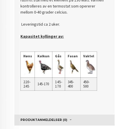
rusfritt stål med et element på 130 watt. Varmen
kontrolleres av en termostat som opererer
mellom 0-40 grader celcius.
Leveringstid ca 2 uker.
Kapasitet kyllinger av:
Høns
Kalkun
Gås
Fasan
Vaktel
220-
145-
345-
450-
145-170
245
170
400
500
PRODUKTANMELDELSER (0)