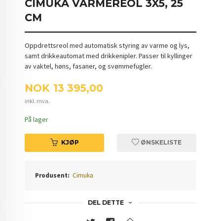
CIMUKA VARMEREOL 3X5, 25
CM
Oppdrettsreol med automatisk styring av varme og lys,
samt drikkeautomat med drikkenipler. Passer til kyllinger
av vaktel, høns, fasaner, og svømmefugler.
Pris
NOK
13 395,00
inkl. mva.
På lager
KJØP
ØNSKELISTE
Produsent:
Cimuka
DEL DETTE