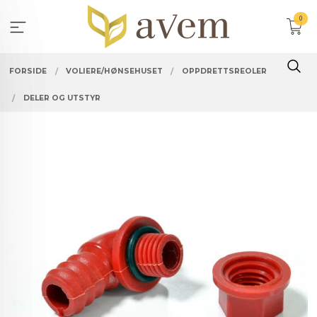
Gå
0
til
innholdet
FORSIDE
VOLIERE/HØNSEHUSET
OPPDRETTSREOLER
DELER OG UTSTYR