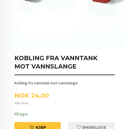
KOBLING FRA VANNTANK
MOT VANNSLANGE
Kobling fra vanntank mot vannslange
Pris
NOK
24,00
inkl. mva.
På lager
KJØP
ØNSKELISTE