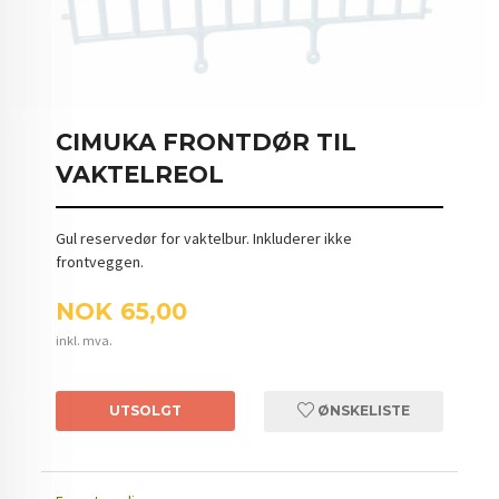
CIMUKA FRONTDØR TIL
VAKTELREOL
Gul reservedør for vaktelbur. Inkluderer ikke
frontveggen.
Pris
NOK
65,00
inkl. mva.
UTSOLGT
ØNSKELISTE