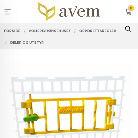
Gå
0
til
innholdet
FORSIDE
VOLIERE/HØNSEHUSET
OPPDRETTSREOLER
DELER OG UTSTYR