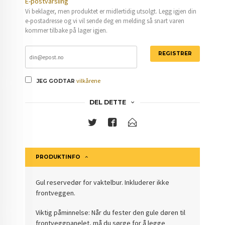
E-postvarsling
Vi beklager, men produktet er midlertidig utsolgt. Legg igjen din
e-postadresse og vi vil sende deg en melding så snart varen
kommer tilbake på lager igjen.
REGISTRER
vilkårene
JEG GODTAR
DEL DETTE
PRODUKTINFO
Gul reservedør for vaktelbur. Inkluderer ikke
frontveggen.
Viktig påminnelse: Når du fester den gule døren til
frontveggpanelet, må du sørge for å legge