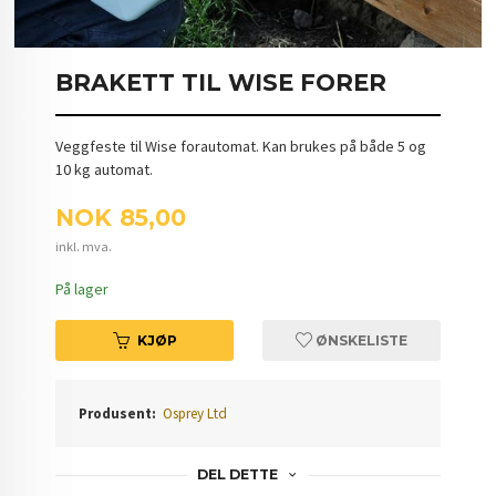
BRAKETT TIL WISE FORER
Veggfeste til Wise forautomat. Kan brukes på både 5 og
10 kg automat.
Pris
NOK
85,00
inkl. mva.
På lager
KJØP
ØNSKELISTE
Produsent:
Osprey Ltd
DEL DETTE