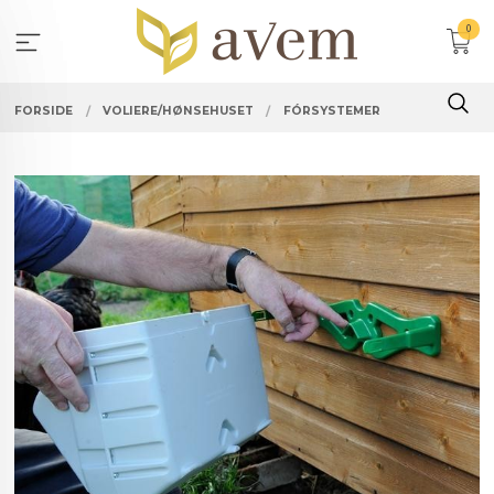
Gå
0
til
innholdet
FORSIDE
VOLIERE/HØNSEHUSET
FÓRSYSTEMER