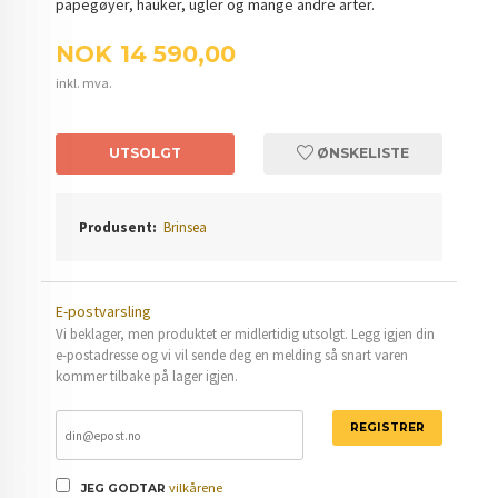
papegøyer, hauker, ugler og mange andre arter.
Pris
NOK
14 590,00
inkl. mva.
UTSOLGT
ØNSKELISTE
Produsent:
Brinsea
E-postvarsling
Vi beklager, men produktet er midlertidig utsolgt. Legg igjen din
e-postadresse og vi vil sende deg en melding så snart varen
kommer tilbake på lager igjen.
REGISTRER
vilkårene
JEG GODTAR