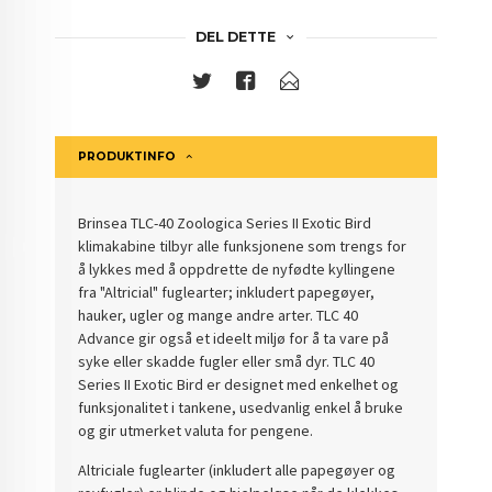
DEL DETTE
PRODUKTINFO
Brinsea TLC-40 Zoologica Series II Exotic Bird
klimakabine tilbyr alle funksjonene som trengs for
å lykkes med å oppdrette de nyfødte kyllingene
fra "Altricial" fuglearter; inkludert papegøyer,
hauker, ugler og mange andre arter. TLC 40
Advance gir også et ideelt miljø for å ta vare på
syke eller skadde fugler eller små dyr. TLC 40
Series II Exotic Bird er designet med enkelhet og
funksjonalitet i tankene, usedvanlig enkel å bruke
og gir utmerket valuta for pengene.
Altriciale fuglearter (inkludert alle papegøyer og