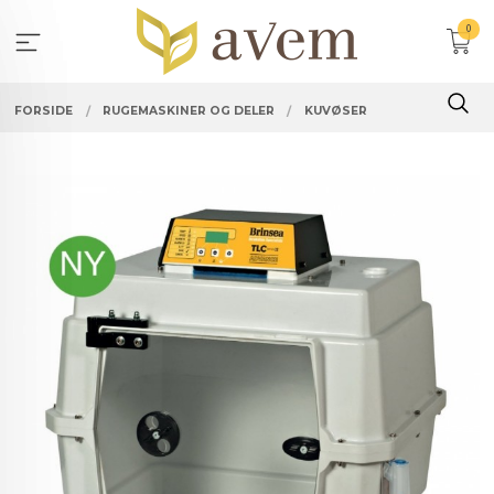
Gå
0
til
innholdet
FORSIDE
RUGEMASKINER OG DELER
KUVØSER