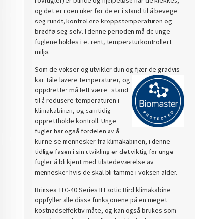
rovfugler) er blinde og hjelpeløse når de klekkes,
og det er noen uker før de er i stand til å bevege
seg rundt, kontrollere kroppstemperaturen og
brødfø seg selv. I denne perioden må de unge
fuglene holdes i et rent, temperaturkontrollert
miljø.
Som de vokser og utvikler dun og fjær de gradvis
kan tåle
lavere temperaturer, og
oppdretter må lett være i stand
til å redusere temperaturen i
klimakabinen, og samtidig
opprettholde kontroll. Unge
fugler har også fordelen av å
kunne se mennesker fra klimakabinen, i denne
tidlige fasen i sin utvikling er det viktig for unge
fugler å bli kjent med tilstedeværelse av
mennesker hvis de skal bli tamme i voksen alder.
Brinsea TLC-40 Series II Exotic Bird klimakabine
oppfyller alle disse funksjonene på en meget
kostnadseffektiv måte, og kan også brukes som