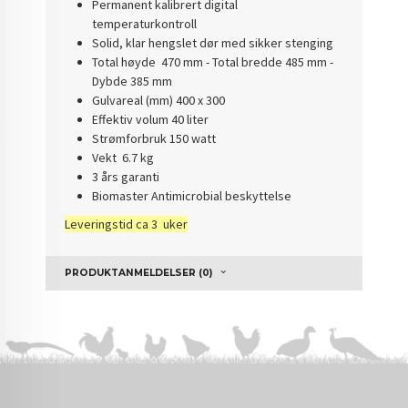
Permanent kalibrert digital
temperaturkontroll
Solid, klar hengslet dør med sikker stenging
Total høyde 470 mm - Total bredde 485 mm -
Dybde 385 mm
Gulvareal (mm) 400 x 300
Effektiv volum 40 liter
Strømforbruk 150 watt
Vekt 6.7 kg
3 års garanti
Biomaster Antimicrobial beskyttelse
Leveringstid ca 3 uker
PRODUKTANMELDELSER (0)