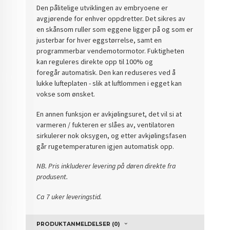
Den pålitelige utviklingen av embryoene er
avgjørende for enhver oppdretter. Det sikres av
en skånsom ruller som eggene ligger på og som er
justerbar for hver eggstørrelse, samt en
programmerbar vendemotormotor. Fuktigheten
kan reguleres direkte opp til 100% og
foregår automatisk.
Den kan reduseres ved å
lukke lufteplaten - slik at luftlommen i egget kan
vokse som ønsket.
En annen funksjon er avkjølingsuret, det vil si at
varmeren / fukteren er slåes av, ventilatoren
sirkulerer nok oksygen, og etter avkjølingsfasen
går rugetemperaturen igjen automatisk opp.
NB. Pris inkluderer levering på døren direkte fra
produsent.
Ca 7 uker leveringstid.
PRODUKTANMELDELSER (0)