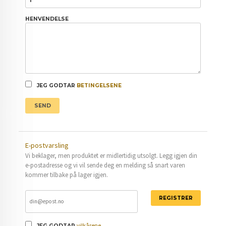
HENVENDELSE
JEG GODTAR
BETINGELSENE
SEND
E-postvarsling
Vi beklager, men produktet er midlertidig utsolgt. Legg igjen din
e-postadresse og vi vil sende deg en melding så snart varen
kommer tilbake på lager igjen.
REGISTRER
vilkårene
JEG GODTAR