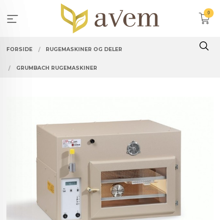
Gå
0
til
innholdet
FORSIDE
RUGEMASKINER OG DELER
GRUMBACH RUGEMASKINER