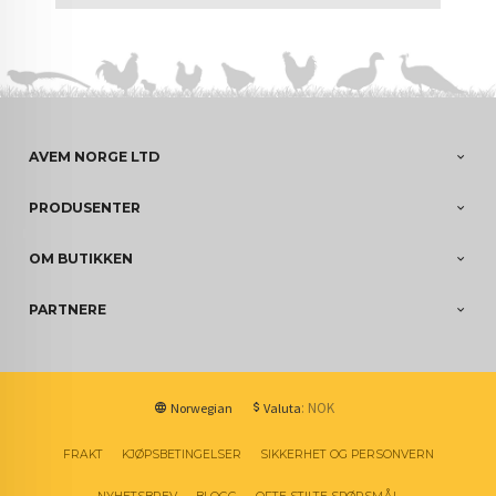
AVEM NORGE LTD
PRODUSENTER
OM BUTIKKEN
PARTNERE
: NOK
Norwegian
Valuta
FRAKT
KJØPSBETINGELSER
SIKKERHET OG PERSONVERN