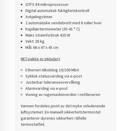
GTFS 84 mikroprosessor
Digital automatisk fuktighetskontroll
Avkjølingstimer
2 automatiske vendebrett med 8 ruller hver
Kapillærtermometer (35-41 ° C)
Maks strømforbruk 420 W
Vekt: 28 kg
Mål: 66 x 47 x 45 cm
NET-pakke er inkludert
Ethernet-tilkobling 10/100 Mbit
Syklisk statusvarsling via e-post
Justerbar toleranseovervåking
Alarmvarsling via e-post
Visning av rugemaskinverdier i nettleseren
Varmen fordeles jevnt av det myke sirkulerende
luftsystemet. En manuell sikkerhetstermostat
garanterer dyrenes sikkerhet i tilfelle
termostatfeil.