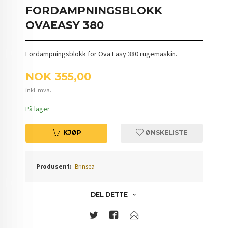
FORDAMPNINGSBLOKK
OVAEASY 380
Fordampningsblokk for Ova Easy 380 rugemaskin.
Pris
NOK
355,00
inkl. mva.
På lager
KJØP
ØNSKELISTE
Produsent:
Brinsea
DEL DETTE