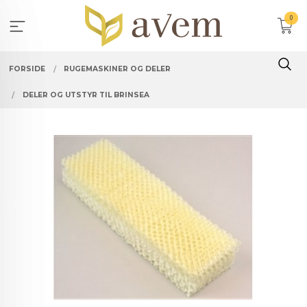
Gå
0
til
innholdet
FORSIDE
RUGEMASKINER OG DELER
DELER OG UTSTYR TIL BRINSEA