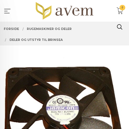
Gå
0
til
innholdet
FORSIDE
RUGEMASKINER OG DELER
DELER OG UTSTYR TIL BRINSEA