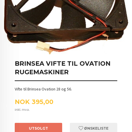
BRINSEA VIFTE TIL OVATION
RUGEMASKINER
Vifte til Brinsea Ovation 28 og 56.
Pris
NOK
395,00
inkl. mva.
UTSOLGT
ØNSKELISTE