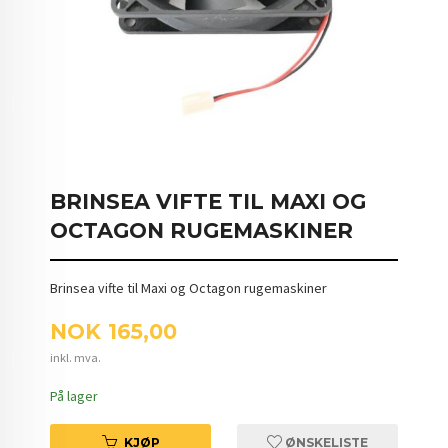
BRINSEA VIFTE TIL MAXI OG
OCTAGON RUGEMASKINER
Brinsea vifte til Maxi og Octagon rugemaskiner
Pris
NOK
165,00
inkl. mva.
På lager
KJØP
ØNSKELISTE