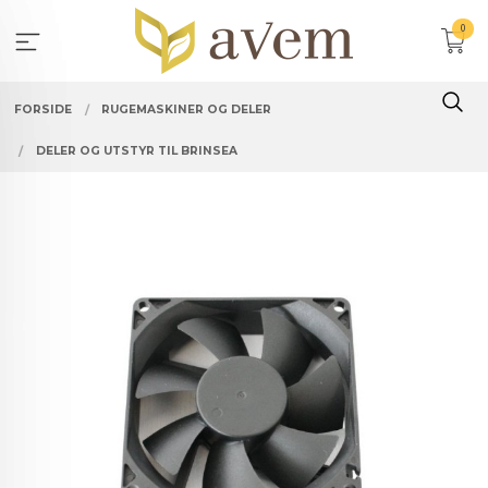
Gå
0
til
innholdet
FORSIDE
RUGEMASKINER OG DELER
DELER OG UTSTYR TIL BRINSEA