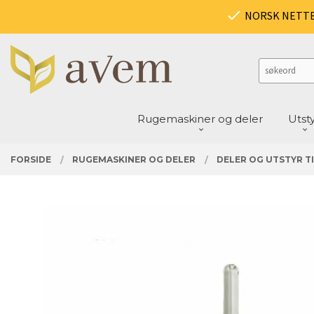
Gå
PRODUKTER
NORSK NETT
Lukk
til
innholdet
Rugemaskiner og deler
Utst
FORSIDE
RUGEMASKINER OG DELER
DELER OG UTSTYR TI