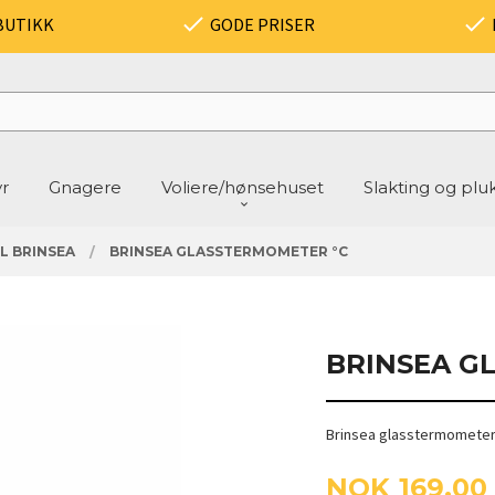
BUTIKK
GODE PRISER
yr
Gnagere
Voliere/hønsehuset
Slakting og plu
L BRINSEA
BRINSEA GLASSTERMOMETER °C
BRINSEA G
Brinsea glasstermometer.
Pris
NOK
169,00