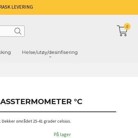
RASK LEVERING
0
kking
Helse/utøy/desinfisering
LASSTERMOMETER °C
 Dekker området 25-41 grader celsius.
På lager