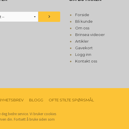
Forside
Bli kunde
Om oss
Brinsea videoer
Artikler
Gavekort
Logg inn
Kontakt oss
NYHETSBREV
BLOGG
OFTE STILTE SPØRSMÅL
e deg bedre service. Vi bruker cookies
rven din. Fortsett å bruke siden som