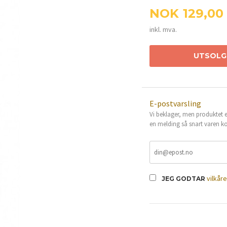
Pris
NOK
129,00
inkl. mva.
UTSOLG
E-postvarsling
Vi beklager, men produktet er
en melding så snart varen ko
vilkår
JEG GODTAR