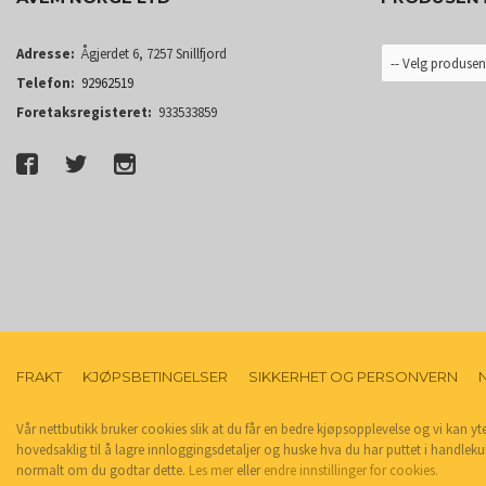
Adresse:
Ågjerdet 6, 7257 Snillfjord
Telefon:
92962519
Foretaksregisteret:
933533859
FRAKT
KJØPSBETINGELSER
SIKKERHET OG PERSONVERN
Vår nettbutikk bruker cookies slik at du får en bedre kjøpsopplevelse og vi kan yt
hovedsaklig til å lagre innloggingsdetaljer og huske hva du har puttet i handleku
normalt om du godtar dette.
Les mer
eller
endre innstillinger for cookies.