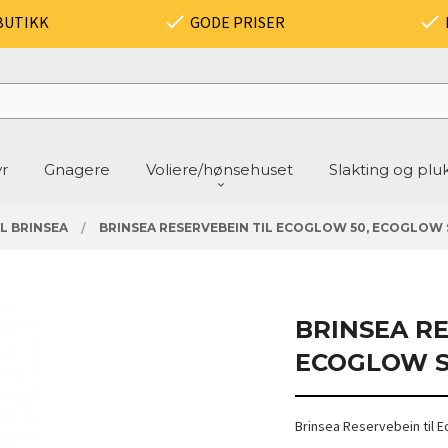
BUTIKK
GODE PRISER
yr
Gnagere
Voliere/hønsehuset
Slakting og plu
L BRINSEA
BRINSEA RESERVEBEIN TIL ECOGLOW 50, ECOGLOW S
BRINSEA RE
ECOGLOW SA
Brinsea Reservebein til 