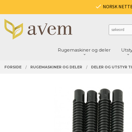
Gå
PRODUKTER
NORSK NETT
Lukk
til
innholdet
Rugemaskiner og deler
Utst
FORSIDE
RUGEMASKINER OG DELER
DELER OG UTSTYR TI