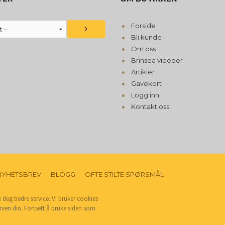
Forside
Bli kunde
Om oss
Brinsea videoer
Artikler
Gavekort
Logg inn
Kontakt oss
NYHETSBREV
BLOGG
OFTE STILTE SPØRSMÅL
e deg bedre service. Vi bruker cookies
rven din. Fortsett å bruke siden som