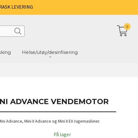
RASK LEVERING
0
kking
Helse/utøy/desinfisering
INI ADVANCE VENDEMOTOR
ni Advance, Mini II Advance og Mini II EX rugemaskiner.
På lager