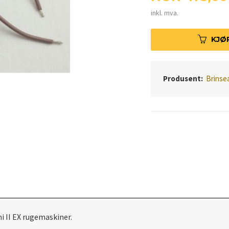
inkl. mva.
KJØ
Produsent:
Brinse
i II EX rugemaskiner.