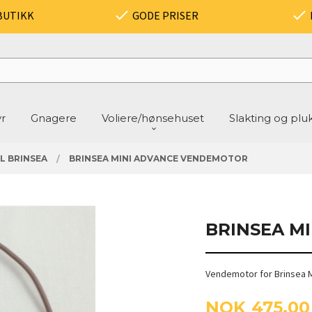
BUTIKK
GODE PRISER
yr
Gnagere
Voliere/hønsehuset
Slakting og plu
L BRINSEA
BRINSEA MINI ADVANCE VENDEMOTOR
BRINSEA M
Vendemotor for Brinsea Mi
Pris
NOK
475,00