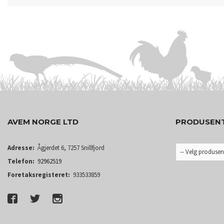
AVEM NORGE LTD
PRODUSEN
Adresse:
Ågjerdet 6, 7257 Snillfjord
Telefon:
92962519
Foretaksregisteret:
933533859