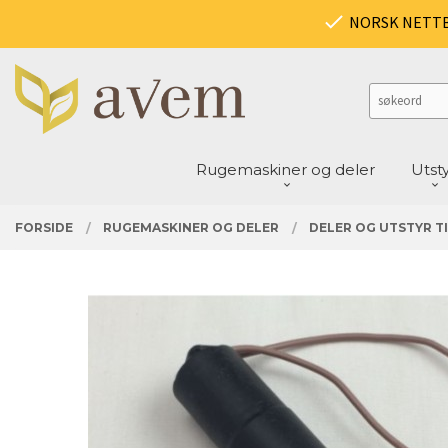
Gå
PRODUKTER
NORSK NETT
Lukk
til
innholdet
Rugemaskiner og deler
Utst
FORSIDE
RUGEMASKINER OG DELER
DELER OG UTSTYR TI