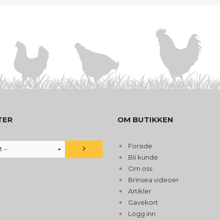
TER
OM BUTIKKEN
Forside
Bli kunde
Om oss
Brinsea videoer
Artikler
Gavekort
Logg inn