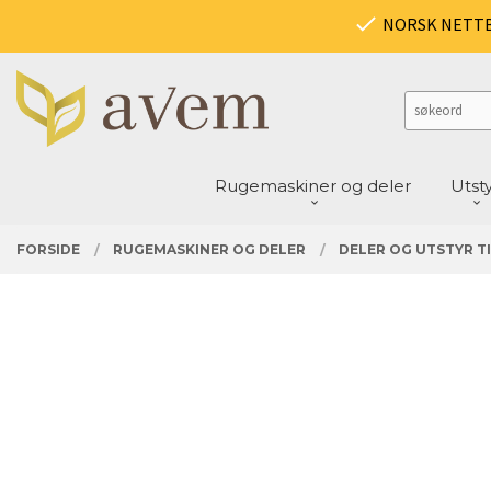
Gå
PRODUKTER
NORSK NETT
Lukk
til
innholdet
Rugemaskiner og deler
Utst
FORSIDE
RUGEMASKINER OG DELER
DELER OG UTSTYR TI