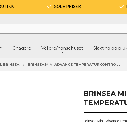
BUTIKK
GODE PRISER
yr
Gnagere
Voliere/hønsehuset
Slakting og plu
L BRINSEA
BRINSEA MINI ADVANCE TEMPERATURKONTROLL
BRINSEA M
TEMPERAT
Brinsea Mini Advance tem