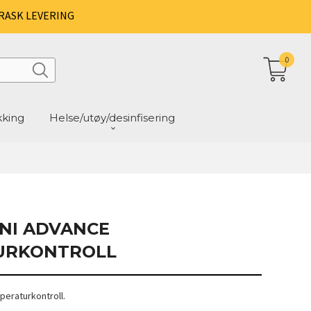
RASK LEVERING
0
kking
Helse/utøy/desinfisering
INI ADVANCE
URKONTROLL
peraturkontroll.