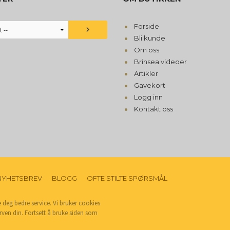
Forside
Bli kunde
Om oss
Brinsea videoer
Artikler
Gavekort
Logg inn
Kontakt oss
NYHETSBREV
BLOGG
OFTE STILTE SPØRSMÅL
e deg bedre service. Vi bruker cookies
rven din. Fortsett å bruke siden som