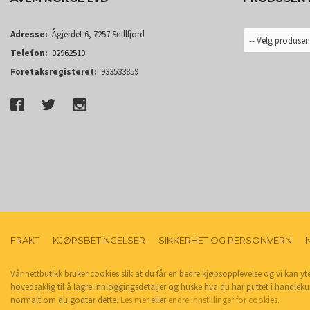
Adresse:
Ågjerdet 6, 7257 Snillfjord
Telefon:
92962519
Foretaksregisteret:
933533859
FRAKT
KJØPSBETINGELSER
SIKKERHET OG PERSONVERN
Vår nettbutikk bruker cookies slik at du får en bedre kjøpsopplevelse og vi kan yt
hovedsaklig til å lagre innloggingsdetaljer og huske hva du har puttet i handleku
normalt om du godtar dette.
Les mer
eller
endre innstillinger for cookies.