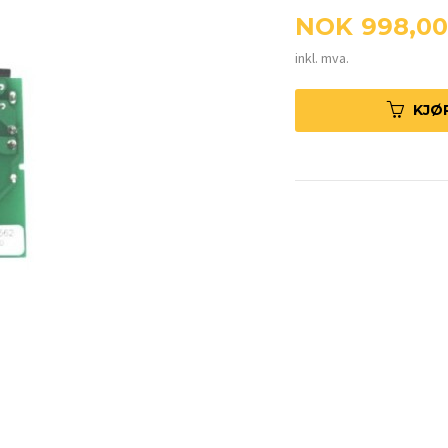
Pris
NOK
998,00
inkl. mva.
KJØ