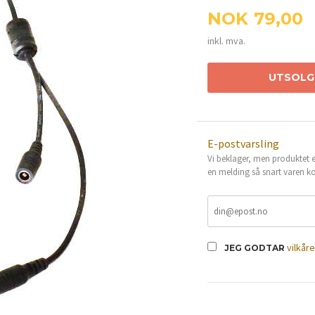
Pris
NOK
79,00
inkl. mva.
UTSOLG
E-postvarsling
Vi beklager, men produktet er
en melding så snart varen ko
vilkår
JEG GODTAR