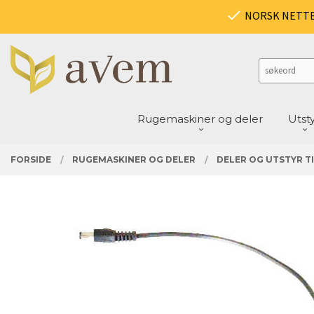
Gå
PRODUKTER
NORSK NETT
Lukk
til
innholdet
Rugemaskiner og deler
Utst
FORSIDE
RUGEMASKINER OG DELER
DELER OG UTSTYR T