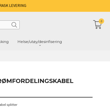
RASK LEVERING
0
kking
Helse/utøy/desinfisering
RØMFORDELINGSKABEL
bel splitter