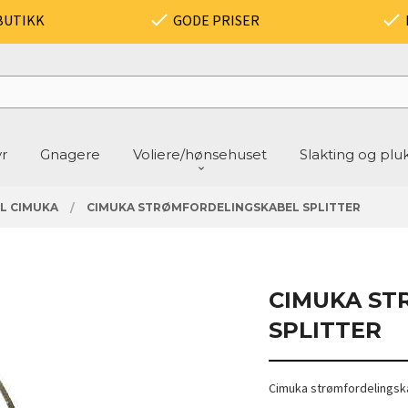
BUTIKK
GODE PRISER
yr
Gnagere
Voliere/hønsehuset
Slakting og plu
IL CIMUKA
CIMUKA STRØMFORDELINGSKABEL SPLITTER
CIMUKA ST
SPLITTER
Cimuka strømfordelingska