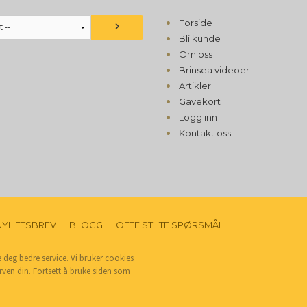
Forside
Bli kunde
Om oss
Brinsea videoer
Artikler
Gavekort
Logg inn
Kontakt oss
NYHETSBREV
BLOGG
OFTE STILTE SPØRSMÅL
e deg bedre service. Vi bruker cookies
rven din. Fortsett å bruke siden som