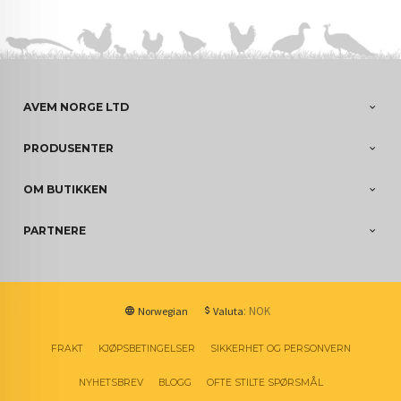
AVEM NORGE LTD
PRODUSENTER
OM BUTIKKEN
PARTNERE
: NOK
Norwegian
Valuta
FRAKT
KJØPSBETINGELSER
SIKKERHET OG PERSONVERN
NYHETSBREV
BLOGG
OFTE STILTE SPØRSMÅL