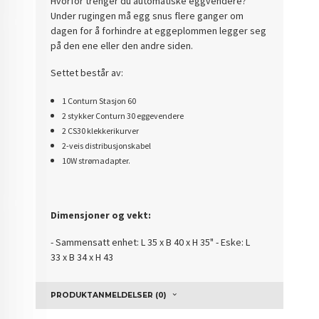
Hvorfor trenger du automatiske eggvendere?
Under rugingen må egg snus flere ganger om
dagen for å forhindre at eggeplommen legger seg
på den ene eller den andre siden.
Settet består av:
1 Conturn Sta
sj
on 60
2 stykker Conturn 30 eggevendere
2 CS30 klekkerikurver
2-veis distribusjonskabel
10W strømadapter.
Dimensjoner og vekt:
- Sammensatt enhet: L 35 x B 40 x H 35" - Eske: L
33 x B 34 x H 43
PRODUKTANMELDELSER (0)