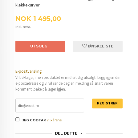
klekkekurver
Pris
NOK
1 495,00
inkl. mva.
UTSOLGT
ØNSKELISTE
E-postvarsling
Vi beklager, men produktet er midlertidig utsolgt. Legg igjen din
e-postadresse og vi vil sende deg en melding så snart varen
kommer tilbake på lager igjen.
REGISTRER
vilkårene
JEG GODTAR
DEL DETTE