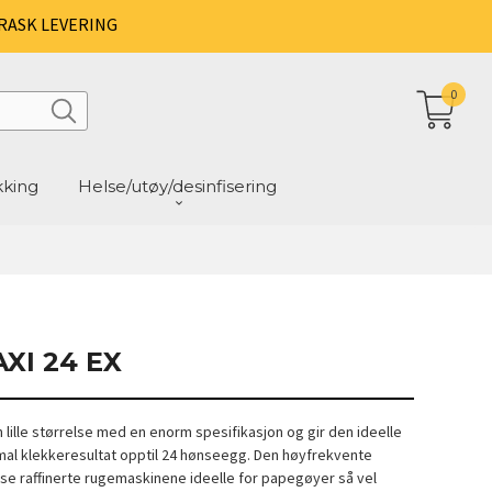
RASK LEVERING
0
kking
Helse/utøy/desinfisering
XI 24 EX
n lille størrelse med en enorm spesifikasjon og gir den ideelle
imal klekkeresultat opptil 24 hønseegg. Den høyfrekvente
se raffinerte rugemaskinene ideelle for papegøyer så vel