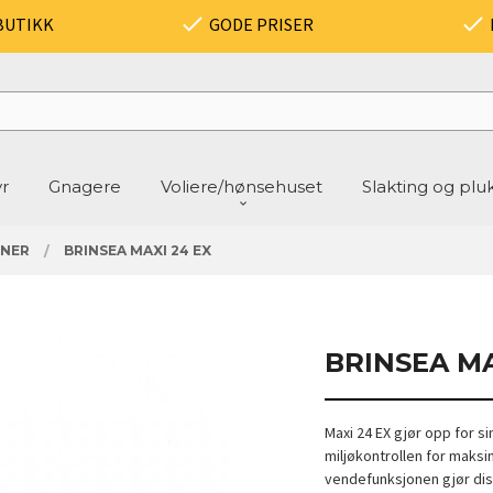
BUTIKK
GODE PRISER
yr
Gnagere
Voliere/hønsehuset
Slakting og plu
INER
BRINSEA MAXI 24 EX
BRINSEA MA
Maxi 24 EX gjør opp for si
miljøkontrollen for maks
vendefunksjonen gjør dis