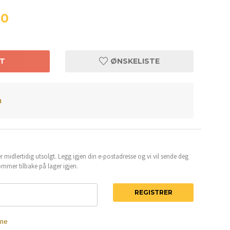
00
T
ØNSKELISTE
a
 midlertidig utsolgt. Legg igjen din e-postadresse og vi vil sende deg
mmer tilbake på lager igjen.
REGISTRER
ene