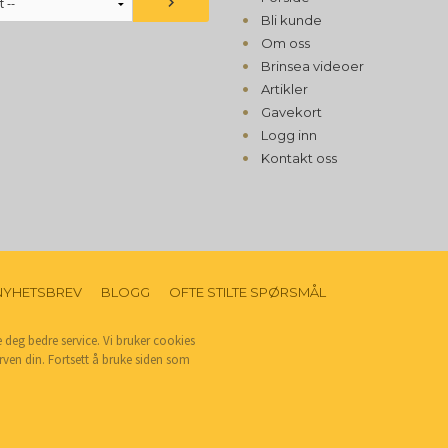
Bli kunde
Om oss
Brinsea videoer
Artikler
Gavekort
Logg inn
Kontakt oss
NYHETSBREV
BLOGG
OFTE STILTE SPØRSMÅL
e deg bedre service. Vi bruker cookies
rven din. Fortsett å bruke siden som