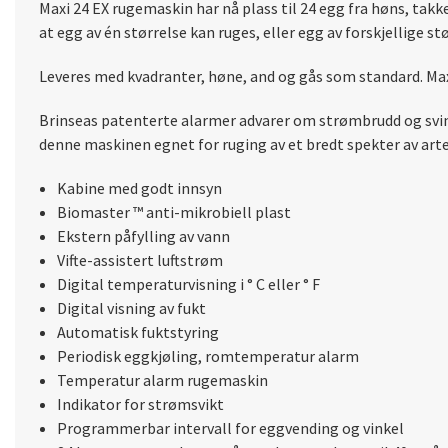
Maxi 24 EX rugemaskin har nå plass til 24 egg fra høns, tak
at egg av én størrelse kan ruges, eller egg av forskjellige 
Leveres med kvadranter, høne, and og gås som standard. Maxi
Brinseas patenterte alarmer advarer om strømbrudd og svin
denne maskinen egnet for ruging av et bredt spekter av arte
Kabine med godt
innsyn
Biomaster ™ anti-mikrobiell plast
Ekstern påfylling av vann
Vifte
-assistert luftstrøm
Digital temperaturvisning i ° C eller ° F
Digital visning av fukt
Automatisk fuktstyring
Periodisk eggkjøling, romtemperatur alarm
Temperatur alarm rugemaskin
Indikator for strømsvikt
Programmerbar intervall for eggvending og vinkel