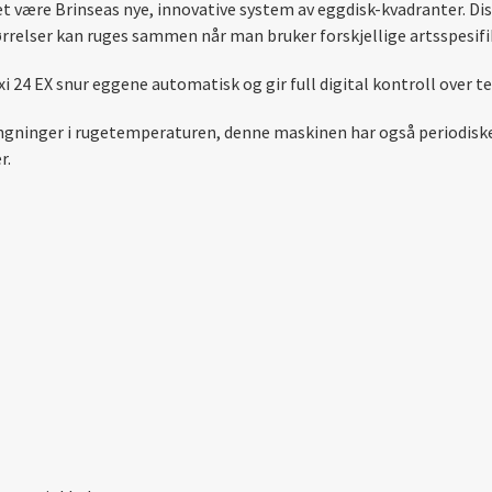
ket være Brinseas nye, innovative system av eggdisk-kvadranter. D
størrelser kan ruges sammen når man bruker forskjellige artsspesif
 24 EX snur eggene automatisk og gir full digital kontroll over 
gninger i rugetemperaturen, denne maskinen har også periodiske 
r.