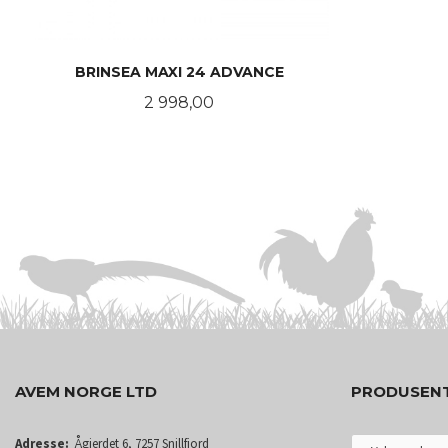
BRINSEA MAXI 24 ADVANCE
Pris
2 998,00
KJØP
AVEM NORGE LTD
PRODUSEN
Adresse:
Ågjerdet 6, 7257 Snillfjord