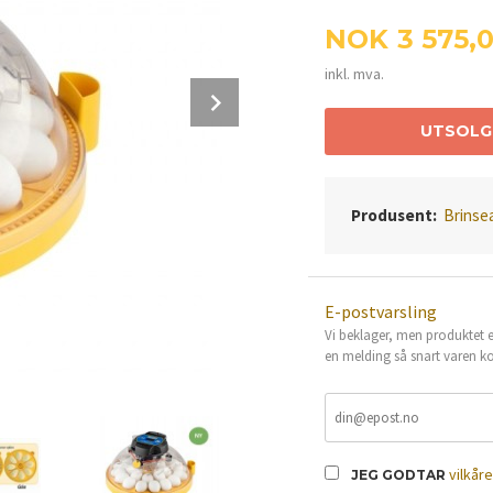
Pris
NOK
3 575,
inkl. mva.
Next
UTSOLG
Produsent:
Brinse
E-postvarsling
Vi beklager, men produktet er
en melding så snart varen ko
vilkår
JEG GODTAR