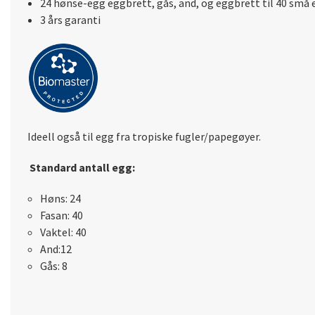
24 hønse-egg eggbrett, gås, and, og eggbrett til 40 små 
3 års garanti
Ideell også til egg fra tropiske fugler/papegøyer.
Standard antall egg:
Høns: 24
Fasan: 40
Vaktel: 40
And:12
Gås: 8