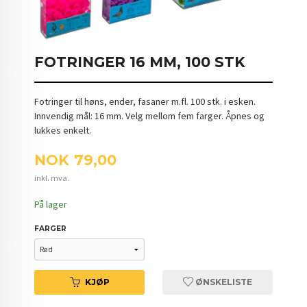
FOTRINGER 16 MM, 100 STK
Fotringer til høns, ender, fasaner m.fl. 100 stk. i esken.
Innvendig mål: 16 mm. Velg mellom fem farger. Åpnes og
lukkes enkelt.
Pris
NOK
79,00
inkl. mva.
På lager
FARGER
KJØP
ØNSKELISTE