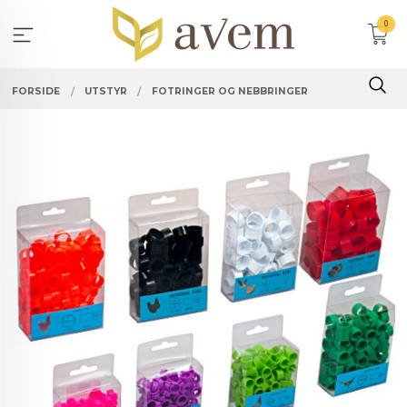
Gå
0
til
innholdet
FORSIDE
UTSTYR
FOTRINGER OG NEBBRINGER