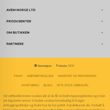
AVEM NORGE LTD
PRODUSENTER
OM BUTIKKEN
PARTNERE
: NOK
Norwegian
Valuta
FRAKT
KJØPSBETINGELSER
SIKKERHET OG PERSONVERN
NYHETSBREV
BLOGG
OFTE STILTE SPØRSMÅL
Vår nettbutikk bruker cookies slik at du får en bedre kjøpsopplevelse og vi kan
yte deg bedre service. Vi bruker cookies hovedsaklig til å lagre
innloggingsdetaljer og huske hva du har puttet i handlekurven din. Fortsett å
bruke siden som normalt om du godtar dette.
Les mer
eller
endre innstillinger