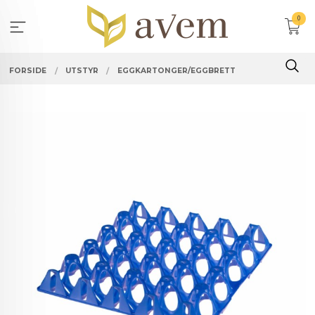
Gå
0
til
innholdet
FORSIDE
UTSTYR
EGGKARTONGER/EGGBRETT