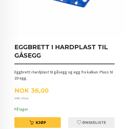
EGGBRETT I HARDPLAST TIL
GÅSEGG
Eggbrett i hardplast til gåsegg og egg fra kalkun. Plass til
20 egg.
Pris
NOK
36,00
inkl. mva.
På lager
KJØP
ØNSKELISTE