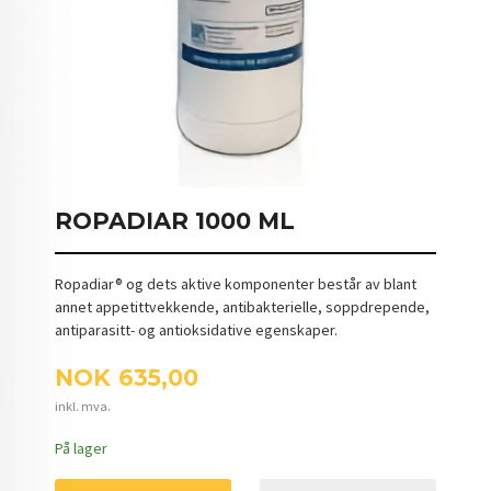
ROPADIAR 1000 ML
Ropadiar® og dets aktive komponenter består av blant
annet appetittvekkende, antibakterielle, soppdrepende,
antiparasitt- og antioksidative egenskaper.
Pris
NOK
635,00
inkl. mva.
På lager