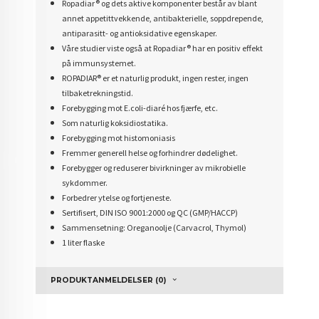
Ropadiar® og dets aktive komponenter består av blant
annet appetittvekkende, antibakterielle, soppdrepende,
antiparasitt- og antioksidative egenskaper.
Våre studier viste også at Ropadiar® har en positiv effekt
på immunsystemet.
ROPADIAR® er et naturlig produkt, ingen rester, ingen
tilbaketrekningstid.
Forebygging mot E.coli-diaré hos fjærfe, etc.
Som naturlig koksidiostatika.
Forebygging mot histomoniasis
Fremmer generell helse og forhindrer dødelighet.
Forebygger og reduserer bivirkninger av mikrobielle
sykdommer.
Forbedrer ytelse og fortjeneste.
Sertifisert, DIN ISO 9001:2000 og QC (GMP/HACCP)
Sammensetning: Oreganoolje (Carvacrol, Thymol)
1 liter flaske
PRODUKTANMELDELSER (0)