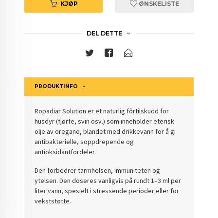
KJØP
ØNSKELISTE
DEL DETTE
PRODUKTINFO
Ropadiar Solution er et naturlig fôrtilskudd for
husdyr (fjørfe, svin osv.) som inneholder eterisk
olje av oregano, blandet med drikkevann for å gi
antibakterielle, soppdrepende og
antioksidantfordeler.
Den forbedrer tarmhelsen, immuniteten og
ytelsen. Den doseres vanligvis på rundt 1–3 ml per
liter vann, spesielt i stressende perioder eller for
vekststøtte.