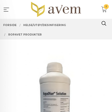
Gå
0
til
innholdet
FORSIDE
HELSE/UTØY/DESINFISERING
ROPAVET PRODUKTER