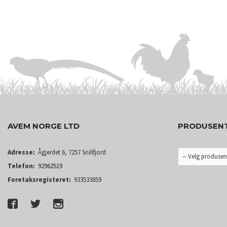
KJØP
AVEM NORGE LTD
PRODUSEN
Adresse:
Ågjerdet 6, 7257 Snillfjord
Telefon:
92962519
Foretaksregisteret:
933533859