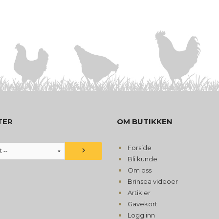
TER
OM BUTIKKEN
Forside
Bli kunde
Om oss
Brinsea videoer
Artikler
Gavekort
Logg inn