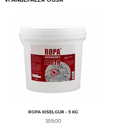
VI ANBEFALER OGSÅ
ROPA KISELGUR - 5 KG
Pris
359,00