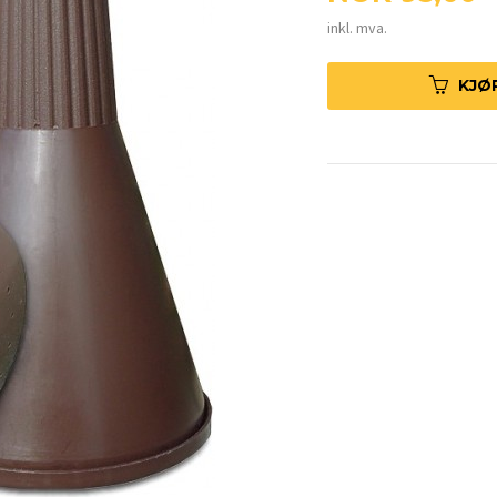
inkl. mva.
KJØ