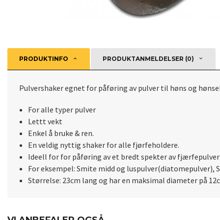
PRODUKTINFO
PRODUKTANMELDELSER (0)
Pulvershaker egnet for påføring av pulver til høns og hønse
For alle typer pulver
Lettt vekt
Enkel å bruke & ren.
En veldig nyttig shaker for alle fjørfeholdere.
Ideell for for påføring av et bredt spekter av fjærfepulver
For eksempel: Smite midd og luspulver(diatomepulver), St
Størrelse: 23cm lang og har en maksimal diameter på 12