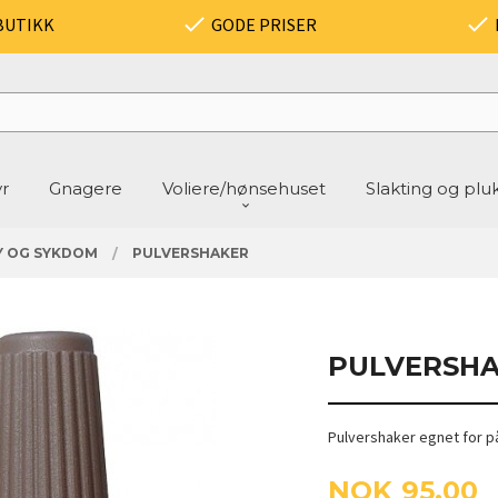
BUTIKK
GODE PRISER
yr
Gnagere
Voliere/hønsehuset
Slakting og plu
Y OG SYKDOM
PULVERSHAKER
PULVERSH
Pulvershaker egnet for på
Pris
NOK
95,00