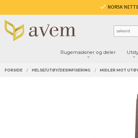
Gå
PRODUKTER
NORSK NETT
Lukk
til
innholdet
Rugemaskiner og deler
Utst
FORSIDE
HELSE/UTØY/DESINFISERING
MIDLER MOT UTØ