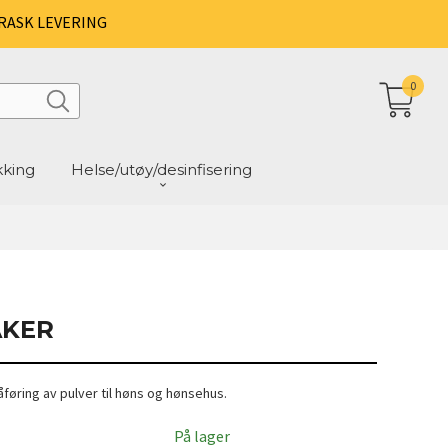
RASK LEVERING
0
kking
Helse/utøy/desinfisering
AKER
føring av pulver til høns og hønsehus.
På lager